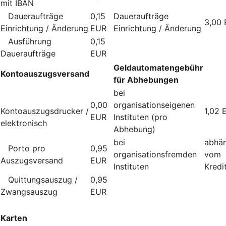
mit IBAN
Daueraufträge
0,15
Daueraufträge
3,00
Einrichtung / Änderung
EUR
Einrichtung / Änderung
Ausführung
0,15
Daueraufträge
EUR
Geldautomatengebühr
Kontoauszugsversand
für Abhebungen
bei
0,00
organisationseigenen
Kontoauszugsdrucker /
1,02 
EUR
Instituten (pro
elektronisch
Abhebung)
bei
abhä
Porto pro
0,95
organisationsfremden
vom
Auszugsversand
EUR
Instituten
Kredit
Quittungsauszug /
0,95
Zwangsauszug
EUR
Karten