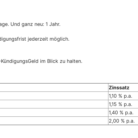
age. Und ganz neu: 1 Jahr.
igungsfrist jederzeit möglich.
-KündigungsGeld im Blick zu halten.
Zinssatz
1,10 % p.a.
1,15 % p.a.
1,40 % p.a.
2,00 % p.a.